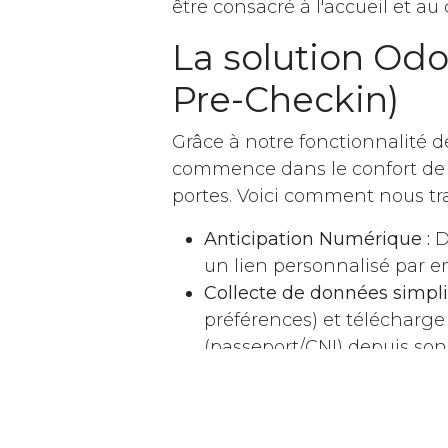
être consacré à l'accueil et au 
La solution Od
Pre-Checkin)
Grâce à notre fonctionnalité d
commence dans le confort de s
portes. Voici comment nous tra
Anticipation Numérique :
Dè
13, Blvd Moulay Rachid 40 000 • Marrakech
un lien personnalisé par em
Maroc
Collecte de données simplif
préférences) et télécharge
(passeport/CNI) depuis so
Validation instantanée :
Les
sa fiche client dans votre 
L'arrivée "Fast-Track" :
À son