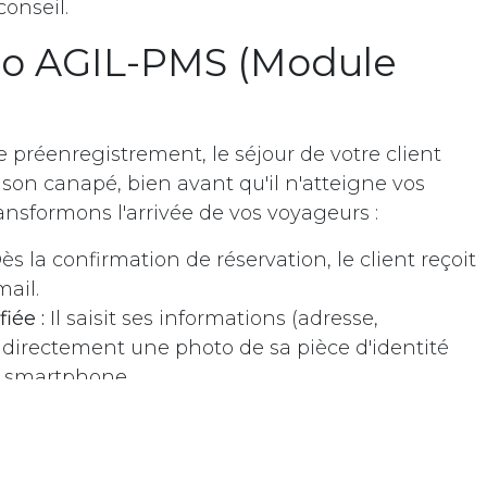
conseil.
oo AGIL-PMS (Module
e préenregistrement, le séjour de votre client
on canapé, bien avant qu'il n'atteigne vos
nsformons l'arrivée de vos voyageurs :
s la confirmation de réservation, le client reçoit
 •
ail.
iée :
Il saisit ses informations (adresse,
 directement une photo de sa pièce d'identité
n smartphone.
 documents sont automatiquement rattachés à
interface
Odoo AGIL-PMS
.
 arrivée, la réception n'a plus qu'à remettre la