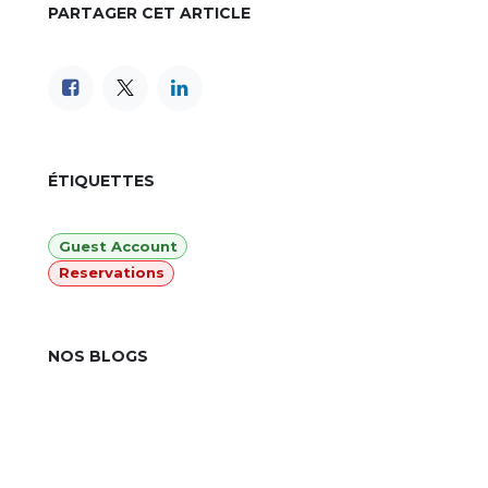
PARTAGER CET ARTICLE
ÉTIQUETTES
Guest Account
Reservations
contact@agilorg.com
+212 (524) 437 118
+212 668258553
NOS BLOGS
Hôtellerie
Odoo
FAQ - AGIL-PMS