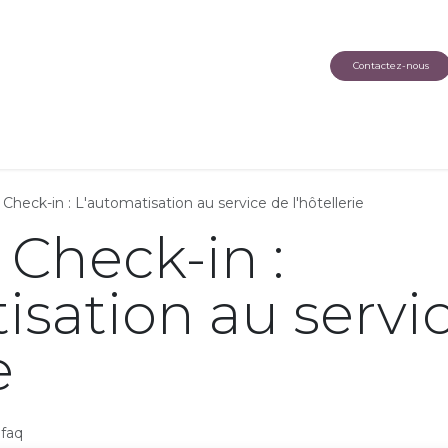
s
Services
Offshoring
Blog
Go Siyaha
Contactez-nous
 Check-in : L'automatisation au service de l'hôtellerie
 Check-in :
isation au servi
e
faq